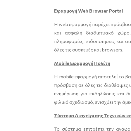
Εφαρμογή Web
Browser
Portal
Η web εφαρμογή παρέχει πρόσβαση 
και ασφαλή διαδικτυακό χώρο
πληροφορίες, ειδοποιήσεις και αι
όλες τις συσκευές και browsers.
Mobile
Εφαρμογή Πολίτη
Η mobile εφαρμογή αποτελεί το βα
πρόσβαση σε όλες τις διαθέσιμες 
ενημέρωση για εκδηλώσεις και δ
φιλικό σχεδιασμό, ενισχύει την άμ
Σύστημα Διαχείρισης Τεχνικών κ
Το σύστημα επιτρέπει την αναφ