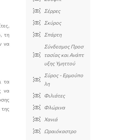
Σέρρες
Σκύρος
τες,
, τη
Σπάρτη
ν να
Σύνδεσμος Προσ
τασίας και Ανάπτ
υξης Υμηττού
Σύρος - Ερμούπο
ι τα
λη
ς να
Φιλιάτες
οσης
Φλώρινα
 της
Χανιά
Ωραιόκαστρο