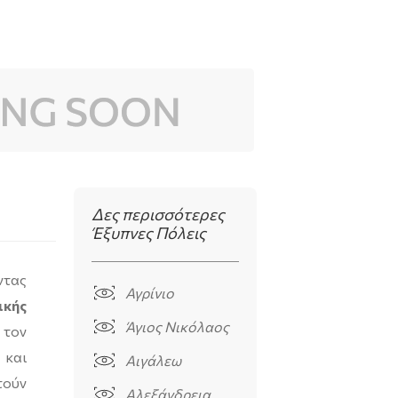
Δες περισσότερες
Έξυπνες Πόλεις
ντας
Αγρίνιο
κής
Άγιος Νικόλαος
 τον
 και
Αιγάλεω
τούν
Αλεξάνδρεια