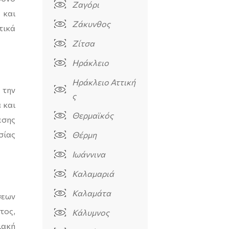
Ζαγόρι
 και
Ζάκυνθος
τικά
Ζίτσα
Ηράκλειο
Ηράκλειο Αττική
 την
ς
 και
Θερμαϊκός
εσης
σίας
Θέρμη
Ιωάννινα
Καλαμαριά
Καλαμάτα
σεων
τος,
Κάλυμνος
ιακή