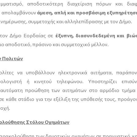
μματισμό, αποδοτικότερη διαχείριση πόρων και δια
ες απολαμβάνουν
άμεση, απλή και προσβάσιμη εξυπηρέτησ
νημέρωσης, συμμετοχής και αλληλεπίδρασης με τον Δήμο.
 τον Δήμο Εορδαίας σε
έξυπνη, διασυνδεδεμένη και βιώ
 πιο αποδοτικό, πράσινο και συμμετοχικό μέλλον.
ν Πολιτών
ολίτες να υποβάλλουν ηλεκτρονικά αιτήματα, παράπο
ολογιστή ή κινητού τηλεφώνου. Υποστηρίζει επισύ
 αυτόματη προώθηση των αιτημάτων στο αρμόδιο τμήμα
σε κάθε στάδιο για την εξέλιξη της υπόθεσής τους, προάγο
τοχή.
κολούθησης Στόλου Οχημάτων
 παρακολούθηση των δημοτικών οχημάτων σε πραγματικό χ