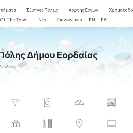
στήματα
Έξυπνες Πόλεις
Χάρτης Έργων
Χρηματοδο
) Of The Town
Νέα
Επικοινωνία
ENGLISH
ΕΛΛΗΝΙΚΆ
Πόλης Δήμου Εορδαίας
Εορδαίας