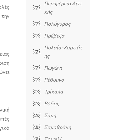
Περιφέρεια Αττι
ολές
κής
 την
Πολύγυρος
Πρέβεζα
Πυλαία-Χορτιάτ
ειας
ης
ριση
Πωγώνι
ώνει
Ρέθυμνο
Τρίκαλα
Ρόδος
νική
Σάμη
μπές
Σαμοθράκη
γικό
Σουφλί