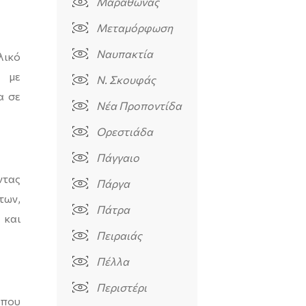
Μαραθώνας
Μεταμόρφωση
Ναυπακτία
λικό
λ με
Ν. Σκουφάς
α σε
Νέα Προποντίδα
Ορεστιάδα
Πάγγαιο
ντας
Πάργα
των,
Πάτρα
 και
Πειραιάς
Πέλλα
Περιστέρι
 που