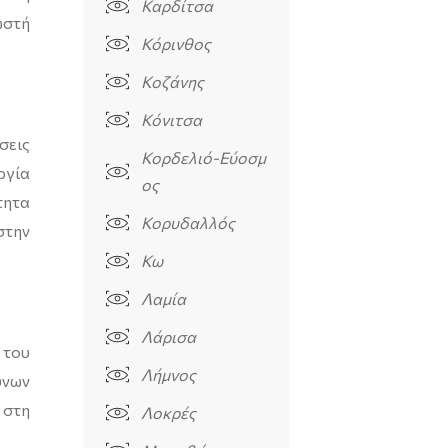
Καρδίτσα
ωστή
Κόρινθος
Κοζάνης
Κόνιτσα
σεις
Κορδελιό-Εύοσμ
ργία
ος
τητα
Κορυδαλλός
στην
Κω
Λαμία
Λάρισα
 του
Λήμνος
ύνων
 στη
Λοκρές