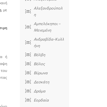
φανή
Αλεξανδρούπολ
η
, με
η
Αμπελόκηποι –
σιμη
Μενεμένη
Ανδραβίδα-Κυλλ
ήνη
Βόλβη
να ή
ναψη
Βόλος
 του
Βύρωνα
ντας
Δεσκάτη
Δράμα
Εορδαία
ρόνο