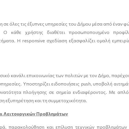
σε όλες τις έξυπνες υπηρεσίες του Δήμου μέσα από έναν φι
. Ο κάθε χρήστης διαθέτει προσωποποιημένο προφί
τήματα. Η responsive σχεδίαση εξασφαλίζει ομαλή εμπειρί
σικό κανάλι επικοινωνίας των πολιτών με τον Δήμο, παρέχο
υπηρεσίες. Υποστηρίζει ειδοποιήσεις push, υποβολή αιτημά
υνατότητα πλοήγησης σε σημεία ενδιαφέροντος. Με απλό
εση εξυπηρέτηση και τη συμμετοχικότητα.
αι Λειτουργικών Προβλημάτων
ορά, παρακολούθηση και επίλυση τεχνικών προβλημάτων