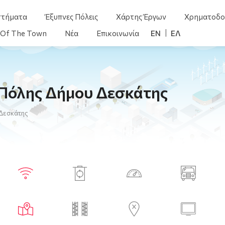
στήματα
Έξυπνες Πόλεις
Χάρτης Έργων
Χρηματοδο
) Of The Town
Νέα
Επικοινωνία
ENGLISH
ΕΛΛΗΝΙΚΆ
Πόλης Δήμου Δεσκάτης
 Δεσκάτης