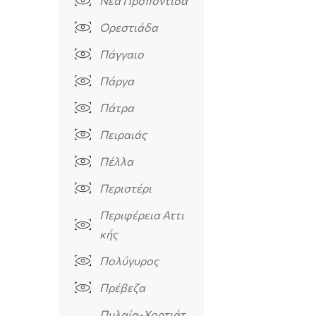
Νέα Προποντίδα
Ορεστιάδα
Πάγγαιο
Πάργα
Πάτρα
Πειραιάς
Πέλλα
Περιστέρι
Περιφέρεια Αττι
κής
Πολύγυρος
Πρέβεζα
Πυλαία-Χορτιάτ