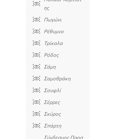
ης
Πωγώνι
Ρέθυμνο
Τρίκαλα
Ρόδος
Σάμη
Σαμοθράκη
Σουφλί
Σέρρες
Σκύρος
Σπάρτη
Σύνδεσμος Προσ