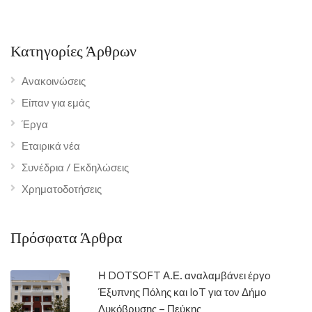
Κατηγορίες Άρθρων
Ανακοινώσεις
Είπαν για εμάς
Έργα
Εταιρικά νέα
Συνέδρια / Εκδηλώσεις
Χρηματοδοτήσεις
Πρόσφατα Άρθρα
Η DOTSOFT Α.Ε. αναλαμβάνει έργο
Έξυπνης Πόλης και IoT για τον Δήμο
Λυκόβρυσης – Πεύκης