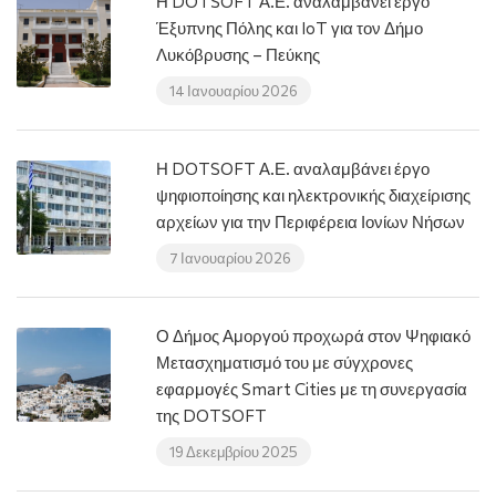
Η DOTSOFT Α.Ε. αναλαμβάνει έργο
Έξυπνης Πόλης και IoT για τον Δήμο
Λυκόβρυσης – Πεύκης
14 Ιανουαρίου 2026
Η DOTSOFT Α.Ε. αναλαμβάνει έργο
ψηφιοποίησης και ηλεκτρονικής διαχείρισης
αρχείων για την Περιφέρεια Ιονίων Νήσων
7 Ιανουαρίου 2026
Ο Δήμος Αμοργού προχωρά στον Ψηφιακό
Μετασχηματισμό του με σύγχρονες
εφαρμογές Smart Cities με τη συνεργασία
της DOTSOFT
19 Δεκεμβρίου 2025