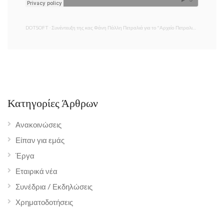
DOTSOFT
·
Συνέντευξη της κας Φάνη Πάλλη Πετραλιά για το “Αρχείο Πετραλιά” | Status FM 107,7
Κατηγορίες Άρθρων
Ανακοινώσεις
Είπαν για εμάς
Έργα
Εταιρικά νέα
Συνέδρια / Εκδηλώσεις
Χρηματοδοτήσεις