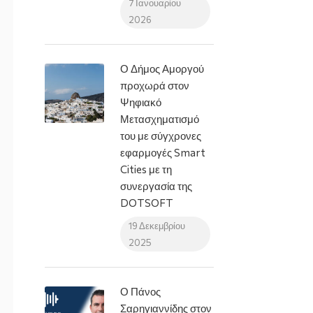
7 Ιανουαρίου
2026
Ο Δήμος Αμοργού
προχωρά στον
Ψηφιακό
Μετασχηματισμό
του με σύγχρονες
εφαρμογές Smart
Cities με τη
συνεργασία της
DOTSOFT
19 Δεκεμβρίου
2025
Ο Πάνος
Σαρηγιαννίδης στον