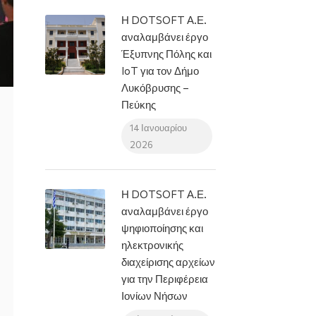
Η DOTSOFT Α.Ε.
αναλαμβάνει έργο
Έξυπνης Πόλης και
IoT για τον Δήμο
Λυκόβρυσης –
Πεύκης
14 Ιανουαρίου
2026
Η DOTSOFT Α.Ε.
αναλαμβάνει έργο
ψηφιοποίησης και
ηλεκτρονικής
διαχείρισης αρχείων
για την Περιφέρεια
Ιονίων Νήσων