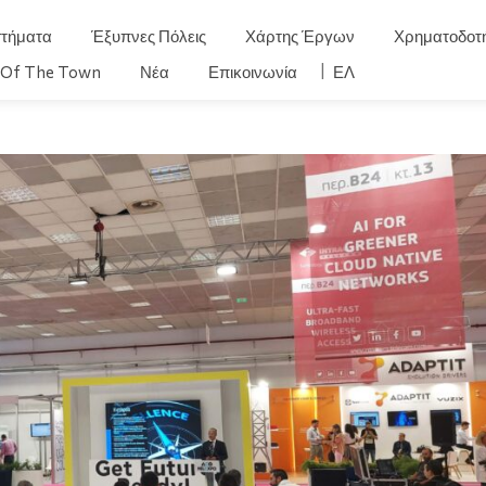
τήματα
Έξυπνες Πόλεις
Χάρτης Έργων
Χρηματοδοτή
) Of The Town
Νέα
Επικοινωνία
ΕΛΛΗΝΙΚΆ