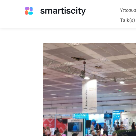
Υποσυσ
Talk(s