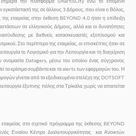
 σήμερα την πλατφόρμα SmartIsCity ενώ το επόμενο
ν εγκατάστασή της σε άλλους 3 Δήμους, που είναι ο Βόλος,
ς της εταιρείας στην έκθεση BEYOND 4.0 ήταν η επίδειξη
στάσεων σε ελληνικούς Δήμους, αλλά και οι δυνατότητες
ιασύνδεσης με διεθνείς κατασκευαστές εξοπλισμού και
σμικού. Στο περίπτερο της εταιρείας, οι επισκέπτες ήταν σε
ιτουργία το Λογισμικό για την Λειτουργία και τη διαχείριση
 ονομασία Datagers, μέσω του οποίου ένας σύγχρονος
ί τα κρίσιμα συμβάντα και τα alerts των εφαρμογών του. Η
ογών γίνεται από τα εξειδικευμένα στελέχη της DOTSOFT
Λειτουργία έξυπνης πόλης στα Τρίκαλα χωρίς να απαιτείται
 εταιρείας στο σχετικό πρόγραμμα της έκθεσης BEYOND
ενός Ενιαίου Κέντρο Διαλειτουργικότητας και Ανοικτών